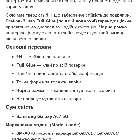
потертостей та механічних пошкоджень у процесі щоденного
користування.
Скло має твердість
9H
, що забезпечує стійкість до подряпин.
Клейовий шар
Full Glue (по всій поверхні)
гарантує щільне
прилягання до дисплея та надійну фіксацію.
Чорна рамка
повторює форму екрана та забезпечує акуратний вигляд
після встановлення.
Основні переваги
9H
— стійкість до подряпин
Full Glue
— клей по всій поверхні
Надійне прилягання та стабільна фіксація
Точна форма та коректні вирізи
Чорна рамка
— охайний контур після поклейки
Не погіршує чутливість сенсора
Сумісність
Samsung Galaxy A07 5G
Маркування моделі (Model / code):
SM-A076
(можливі варіації SM-A076B / SM-A076U
залежно від ринку)