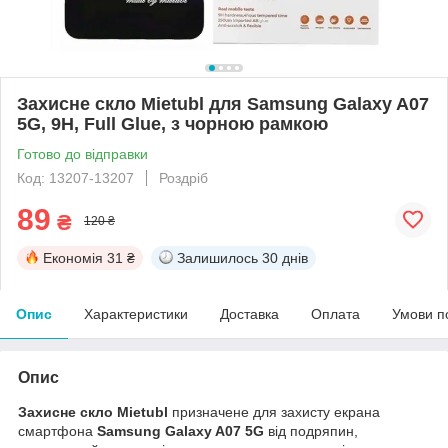
Захисне скло Mietubl для Samsung Galaxy A07
5G, 9H, Full Glue, з чорною рамкою
Готово до відправки
Код: 13207-13207
Роздріб
89
₴
120 ₴
Економія
31 ₴
Залишилось
30 днів
Опис
Характеристики
Доставка
Оплата
Умови п
Опис
Захисне скло Mietubl
призначене для захисту екрана
смартфона
Samsung Galaxy A07 5G
від подряпин,