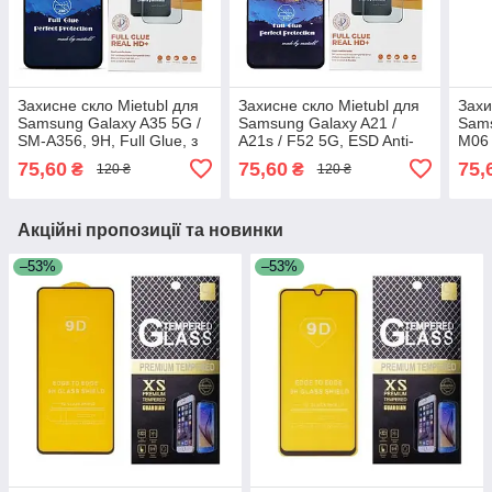
Захисне скло Mietubl для
Захисне скло Mietubl для
Захи
Samsung Galaxy A35 5G /
Samsung Galaxy A21 /
Sams
SM-A356, 9H, Full Glue, з
A21s / F52 5G, ESD Anti-
M06 
чорною рамкою
Static, 9H, Full Glue, з
Glue
75,60
75,60
75,
₴
₴
120 ₴
120 ₴
чорною рамкою
Акційні пропозиції та новинки
–53%
–53%