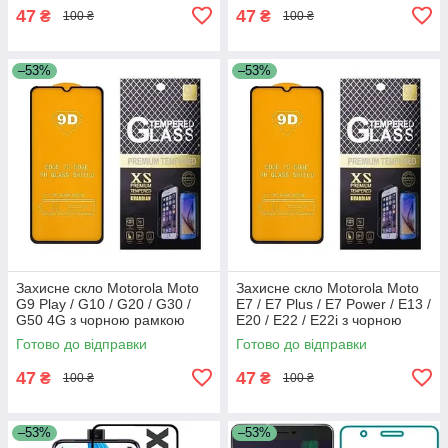
47
47
₴
₴
100 ₴
100 ₴
–53%
–53%
Захисне скло Motorola Moto
Захисне скло Motorola Moto
G9 Play / G10 / G20 / G30 /
E7 / E7 Plus / E7 Power / E13 /
G50 4G з чорною рамкою
E20 / E22 / E22i з чорною
рамкою
Готово до відправки
Готово до відправки
47
47
₴
₴
100 ₴
100 ₴
–53%
–53%