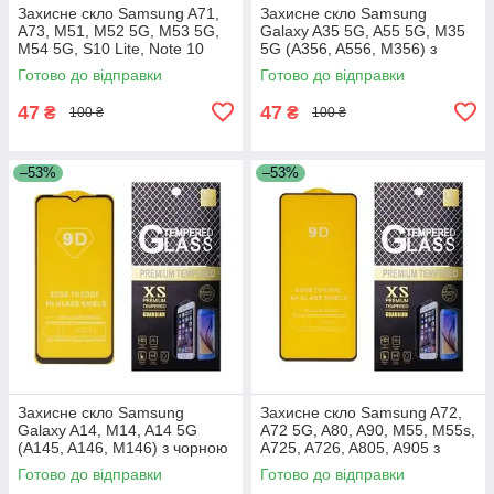
Захисне скло Samsung A71,
Захисне скло Samsung
A73, M51, M52 5G, M53 5G,
Galaxy A35 5G, A55 5G, M35
M54 5G, S10 Lite, Note 10
5G (A356, A556, M356) з
Lite, A715, A716, A725, A736,
чорною рамкою
Готово до відправки
Готово до відправки
M515, M526, M536,
47
47
₴
₴
100 ₴
100 ₴
–53%
–53%
Захисне скло Samsung
Захисне скло Samsung A72,
Galaxy A14, M14, A14 5G
A72 5G, A80, A90, M55, M55s,
(A145, A146, M146) з чорною
A725, A726, A805, A905 з
рамкою
чорною рамкою
Готово до відправки
Готово до відправки