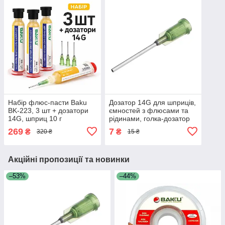
Набір флюс-пасти Baku
Дозатор 14G для шприців,
BK-223, 3 шт + дозатори
ємностей з флюсами та
14G, шприц 10 г
рідинами, голка-дозатор
метал-пластик під гвинт,
269
7
₴
₴
320 ₴
15 ₴
пряма, 1,55mm
Акційні пропозиції та новинки
–53%
–44%