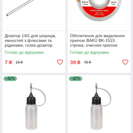
Дозатор 14G для шприців,
Обплетення для видалення
ємностей з флюсами та
припою BAKU BK-1515
рідинами, голка-дозатор
стрічка, очисник припою
метал-пластик під гвинт,
(1.5mm x 0.75m)
Готово до відправки
Готово до відправки
пряма, 1,55mm
7
39
₴
₴
15 ₴
70 ₴
–42%
–42%