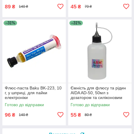
89
45
₴
₴
140 ₴
70 ₴
–31%
–31%
Флюс-паста Baku BK-223, 10
Ємність для флюсу та рідин
г, у шприці, для пайки
AIDA AD-50, 50мл з
електроніки
дозатором та силіконовим
ковпачком
Готово до відправки
Готово до відправки
96
55
₴
₴
140 ₴
80 ₴