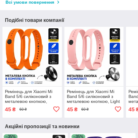
Всі умови повернення
Подібні товари компанії
Ремінець для Xiaomi Mi
Ремінець для Xiaomi Mi
Ремі
Band 5/6 силіконовий з
Band 5/6 силіконовий з
Band
металевою кнопкою,
металевою кнопкою, Light
мета
Orange
Pink
45
45
45
₴
₴
60 ₴
60 ₴
Акційні пропозиції та новинки
–35%
–35%