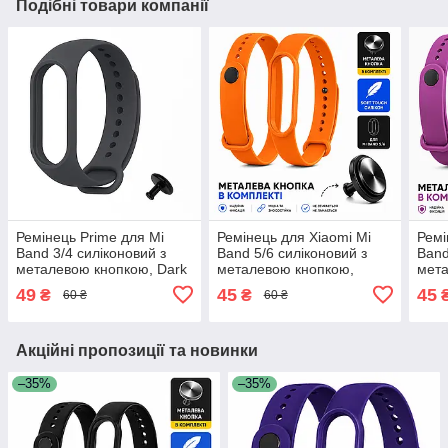
Подібні товари компанії
Ремінець Prime для Mi
Ремінець для Xiaomi Mi
Ремі
Band 3/4 силіконовий з
Band 5/6 силіконовий з
Band
металевою кнопкою, Dark
металевою кнопкою,
мета
Grey
Orange
Purp
49
45
45
₴
₴
60 ₴
60 ₴
Акційні пропозиції та новинки
–35%
–35%