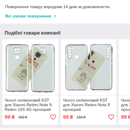
Повернення товару впродовж 14 днів за домовленістю
Всі умови повернення
Подібні товари компанії
Чохол силіконовий KST
Чохол силіконовий KST
Чохо
для Xiaomi Redmi Note 9,
для Xiaomi Redmi Note 8
для 
Redmi 10X 4G прозорий
прозорий
про
99
99
99
₴
₴
150 ₴
150 ₴